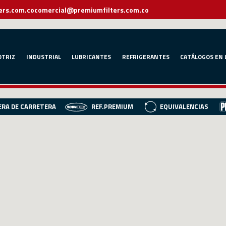
ers.com.co
comercial@premiumfilters.com.co
TRIZ
INDUSTRIAL
LUBRICANTES
REFRIGERANTES
CATÁLOGOS EN 
ERA DE CARRETERA
REF.PREMIUM
EQUIVALENCIAS